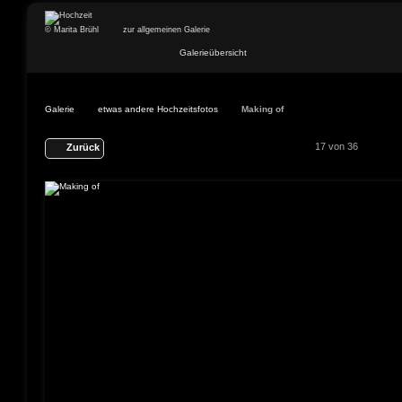
© Marita Brühl
zur allgemeinen Galerie
Galerieübersicht
Galerie
etwas andere Hochzeitsfotos
Making of
17 von 36
Zurück